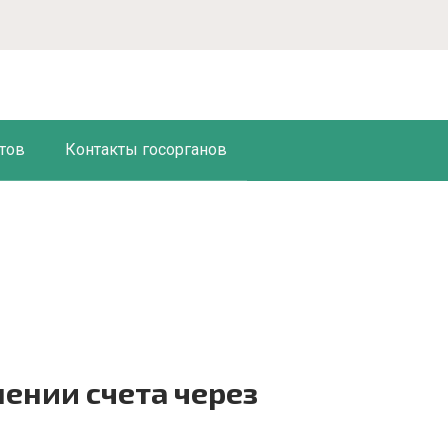
тов
Контакты госорганов
ении счета через