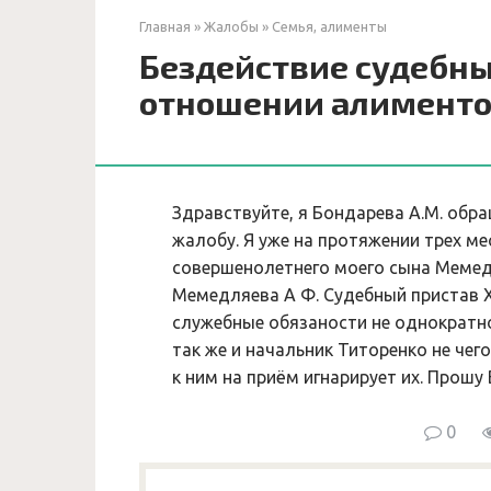
Главная
»
Жалобы
»
Семья, алименты
Бездействие судебны
отношении алимент
Здравствуйте, я Бондарева А.М. обр
жалобу. Я уже на протяжении трех м
совершенолетнего моего сына Мемедл
Мемедляева А Ф. Судебный пристав 
служебные обязаности не однократно 
так же и начальник Титоренко не чег
к ним на приём игнарирует их. Прошу 
0