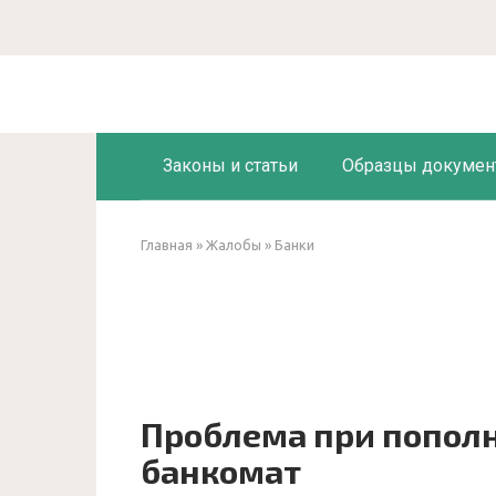
Перейти
к
контенту
Законы и статьи
Образцы докумен
Главная
»
Жалобы
»
Банки
Проблема при пополн
банкомат