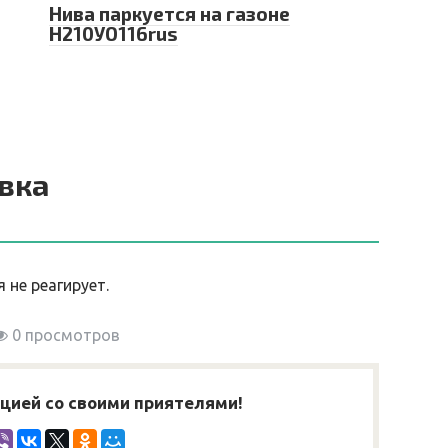
Нива паркуется на газоне
Н210УО116rus
вка
 не реагирует.
0 просмотров
ией со своими приятелями!