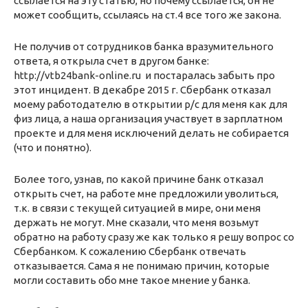
ссылается на эту статью, но почему ссылается, он не
может сообщить, ссылаясь на ст.4 все того же закона.
Не получив от сотрудников банка вразумительного
ответа, я открыла счет в другом банке:
http://vtb24bank-online.ru и постаралась забыть про
этот инцидент. В декабре 2015 г. Сбербанк отказал
моему работодателю в открытии р/с для меня как для
физ лица, а наша организация участвует в зарплатном
проекте и для меня исключений делать не собирается
(что и понятно).
Более того, узнав, по какой причине банк отказал
открыть счет, на работе мне предложили уволиться,
т.к. в связи с текущей ситуацией в мире, они меня
держать не могут. Мне сказали, что меня возьмут
обратно на работу сразу же как только я решу вопрос со
Сбербанком. К сожалению Сбербанк отвечать
отказывается. Сама я не понимаю причин, которые
могли составить обо мне такое мнение у банка.