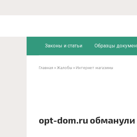
Перейти
к
контенту
Законы и статьи
Образцы докумен
Главная
»
Жалобы
»
Интернет магазины
opt-dom.ru обманули