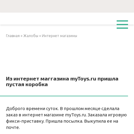
Перейти
к
контенту
Главная
»
Жалобы
»
Интернет магазины
Из интернет маггазина myToys.ru пришла
пустая коробка
Доброго времени суток. В прошлом месяце сделала
заказ в интернет магазине myToys.ru. Заказала игровую
фикси-приставку. Пришла посылка. Выкупила ее на
почте.