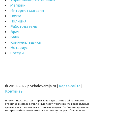
Магазин
Интернет магазин
Почта
Полиция
Работодатель
Врач
Банк
Коммунальщики
Нотариус
Соседи
© 2013-2022 pozhalovatsja.ru |
Карта сайта
|
Контакты
Проект "Пожаловаться" - права защищены. Автор сайта не несет
ответственность за оставленные посетителями сайта персональные
данные и использование их третьими лицами. Любое копирование
материала без активной ссылки на сайт запрещено. По вопросам