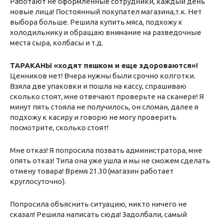
Работают не оформленные сотрудники, каждый день
новые лица! Постоянный покупател магазина,т.к. Нет
выбора больше. Решила купить мяса, подхожу к
холодильнику и обращаю внимание на разведочные
места сыра, колбасы и т.д.
ТАРАКАНЫ «ходят пешком и еще здороваются»!
Ценников нет! Вчера нужны были срочно колготки.
Взяла две упаковки и пошла на кассу, спрашиваю
сколько стоят, мне отвечают проверьте на сканере! Я
минут пять стояла не получилось, он сломан, далее я
подхожу к касиру и говорю не могу проверить
посмотрите, сколько стоят!
Мне отказ! Я попросила позвать администратора, мне
опять отказ! Типа она уже ушла и мы не сможем сделать
отмену товара! Время 21.30 (магазин работает
круглосуточно).
Попросила объяснить ситуацию, никто ничего не
сказал! Решила написать сюда! Задолбали, самый