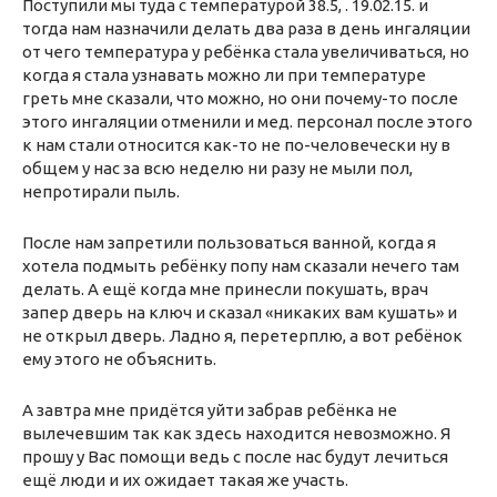
Поступили мы туда с температурой 38.5, . 19.02.15. и
тогда нам назначили делать два раза в день ингаляции
от чего температура у ребёнка стала увеличиваться, но
когда я стала узнавать можно ли при температуре
греть мне сказали, что можно, но они почему-то после
этого ингаляции отменили и мед. персонал после этого
к нам стали относится как-то не по-человечески ну в
общем у нас за всю неделю ни разу не мыли пол,
непротирали пыль.
После нам запретили пользоваться ванной, когда я
хотела подмыть ребёнку попу нам сказали нечего там
делать. А ещё когда мне принесли покушать, врач
запер дверь на ключ и сказал «никаких вам кушать» и
не открыл дверь. Ладно я, перетерплю, а вот ребёнок
ему этого не объяснить.
А завтра мне придётся уйти забрав ребёнка не
вылечевшим так как здесь находится невозможно. Я
прошу у Вас помощи ведь с после нас будут лечиться
ещё люди и их ожидает такая же участь.