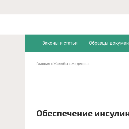
Перейти
к
контенту
Законы и статьи
Образцы докумен
Главная
»
Жалобы
»
Медицина
Обеспечение инсулин