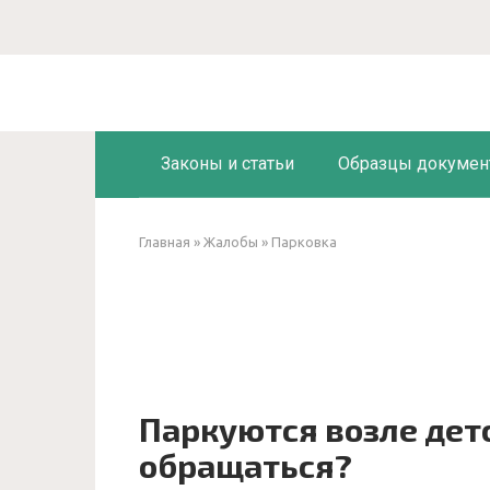
Перейти
к
контенту
Законы и статьи
Образцы докумен
Главная
»
Жалобы
»
Парковка
Паркуются возле дет
обращаться?