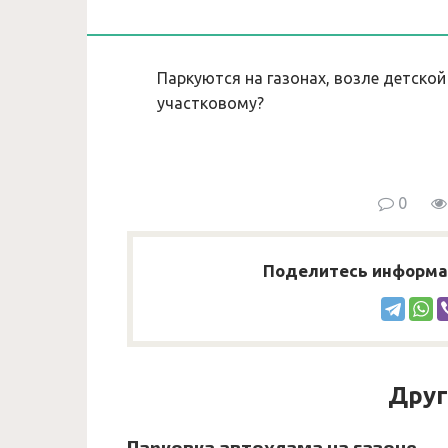
Паркуются на газонах, возле детской
участковому?
0
Поделитесь информац
Друг
Парковка автохлама на газоне