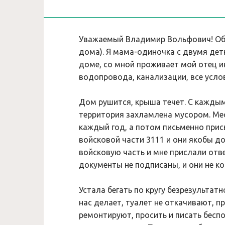
Уважаемый Владимир Вольфович! Обр
дома). Я мама-одиночка с двумя детк
доме, со мной проживает мой отец ин
водопровода, канализации, все усло
Дом рушится, крыша течет. С кажды
территория захламлена мусором. Ме
каждый год, а потом письменно при
войсковой части 3111 и они якобы до
войсковую часть и мне прислали отве
документы не подписаны, и они не к
Устала бегать по кругу безрезульта
нас делает, туалет не откачивают, 
ремонтируют, просить и писать бесп