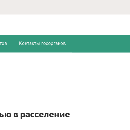
тов
Контакты госорганов
ью в расселение