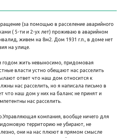
ащение (за помощью в расселение аварийного
ами ( 5-ти и 2-ух лет) проживаю в аварийном
валид, живем на 8м2. Дом 1931 г.п., в доме нет
вия на улице.
м годом жить невыносимо, придомовая
стные власти устно обещают нас расселить
сылают ответ что наш дом относится к
лжны нас расселить, но я написала письмо в
т что наш дом у них на баланс не принят и
омпетентны нас расселить.
тно.Управляющая компания, вообще ничего для
придомовую территорию не убирают, не
олезно, они на нас плюют в прямом смысле