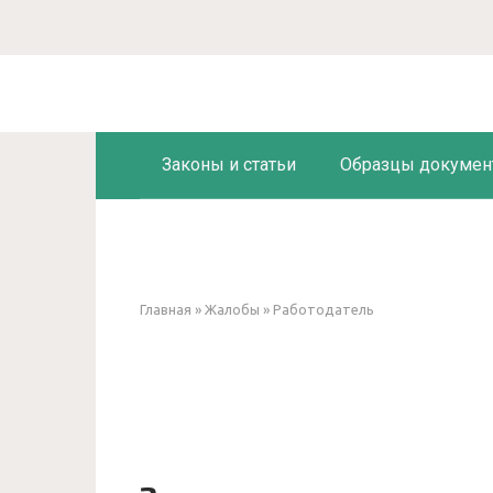
Перейти
к
контенту
Законы и статьи
Образцы докумен
Главная
»
Жалобы
»
Работодатель