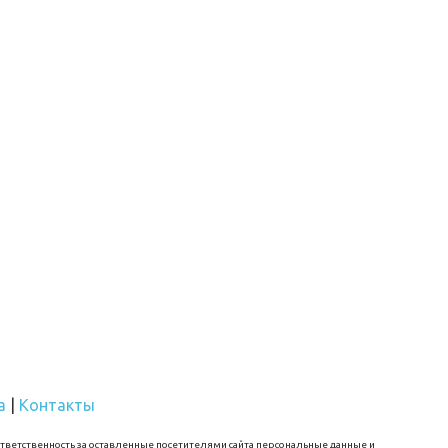
а
|
Контакты
 ответственность за оставленные посетителями сайта персональные данные и