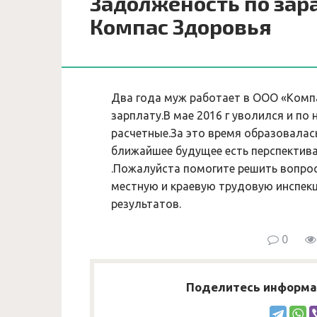
Задолженость по зар
Компас Здоровья
Два года муж работает в ООО «Компа
зарплату.В мае 2016 г уволился и по
расчетные.За это время образовалас
ближайшее будущее есть перспектива
.Пожалуйста помогите решить вопрос
местную и краевую трудовую инспекц
результатов.
0
Поделитесь информац