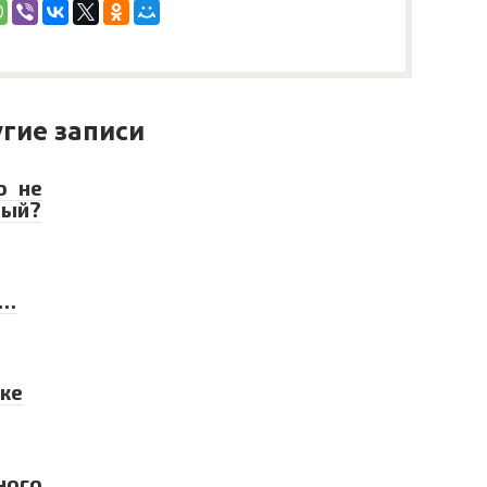
гие записи
о не
ный?
и…
лке
ного