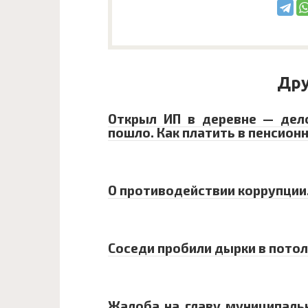
Дру
Открыл ИП в деревне — дел
пошло. Как платить в пенсион
О противодействии коррупци
Соседи пробили дырки в пото
Жалоба на главу муниципаль