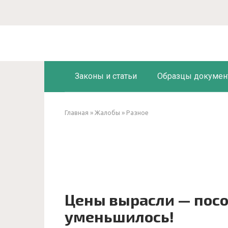
Перейти
к
контенту
Законы и статьи
Образцы докумен
Главная
»
Жалобы
»
Разное
Цены вырасли — посо
уменьшилось!