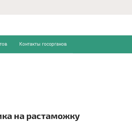
тов
Контакты госорганов
ка на растаможку