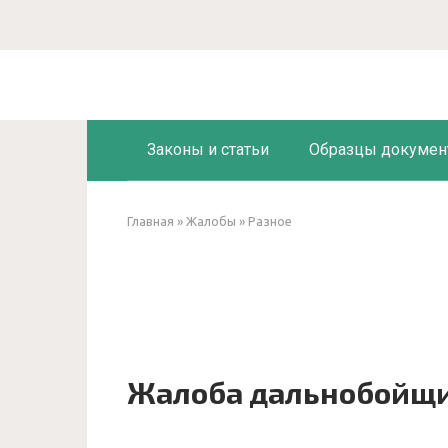
Перейти
к
контенту
Законы и статьи
Образцы докумен
Главная
»
Жалобы
»
Разное
Жалоба дальнобойщи