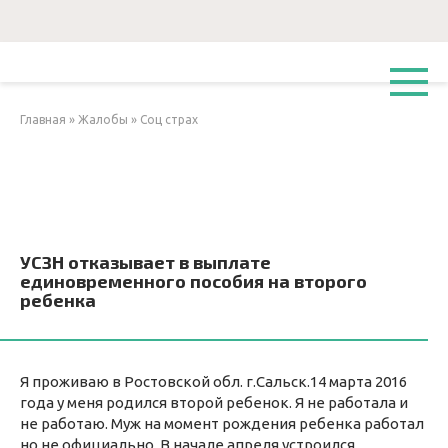
Перейти
к
контенту
Главная
»
Жалобы
»
Соц страх
УСЗН отказывает в выплате
единовременного пособия на второго
ребенка
Я проживаю в Ростовской обл. г.Сальск.14 марта 2016
года у меня родился второй ребенок. Я не работала и
не работаю. Муж на момент рождения ребенка работал
но не официально. В начале апреля устроился