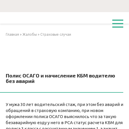
Перейти
к
контенту
Главная
»
Жалобы
»
Страховые случаи
Полис ОСАГО и начисление КБМ водителю
без аварий
У мужа 30 лет водительский стаж, при этом без аварий и
обращений в страховую компанию, при новом
оформлении полиса ОСАГО выяснилось что за такую
безаварийную езду у него в РСА статус расчета КБМ для
полиса 3 класса с рассчитанным значением 1, а значит