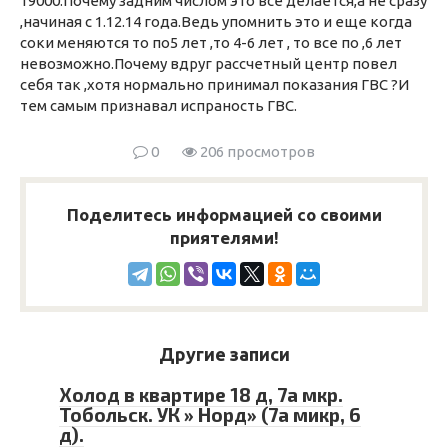
19000.Почему задним числом это все делается,а не сразу
,начиная с 1.12.14 года.Ведь упомнить это и еще когда
соки меняются то по5 лет ,то 4-6 лет , то все по ,6 лет
невозможно.Почему вдруг рассчетный центр повел
себя так ,хотя нормально принимал показания ГВС ?И
тем самым признавал испраность ГВС.
0
206 просмотров
Поделитесь информацией со своими
приятелями!
Другие записи
Холод в квартире 18 д, 7а мкр.
Тобольск. УК » Норд» (7а микр, 6
д).