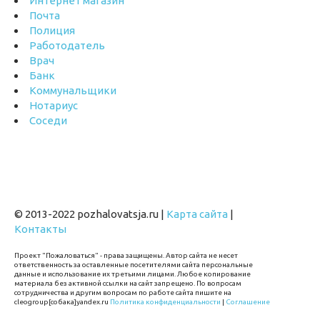
Интернет магазин
Почта
Полиция
Работодатель
Врач
Банк
Коммунальщики
Нотариус
Соседи
© 2013-2022 pozhalovatsja.ru |
Карта сайта
|
Контакты
Проект "Пожаловаться" - права защищены. Автор сайта не несет
ответственность за оставленные посетителями сайта персональные
данные и использование их третьими лицами. Любое копирование
материала без активной ссылки на сайт запрещено. По вопросам
сотрудничества и другим вопросам по работе сайта пишите на
cleogroup[собака]yandex.ru
Политика конфиденциальности
|
Соглашение