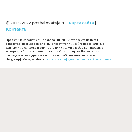
© 2013-2022 pozhalovatsja.ru |
Карта сайта
|
Контакты
Проект "Пожаловаться" - права защищены. Автор сайта не несет
ответственность за оставленные посетителями сайта персональные
данные и использование их третьими лицами. Любое копирование
материала без активной ссылки на сайт запрещено. По вопросам
сотрудничества и другим вопросам по работе сайта пишите на
cleogroup[собака]yandex.ru
Политика конфиденциальности
|
Соглашение