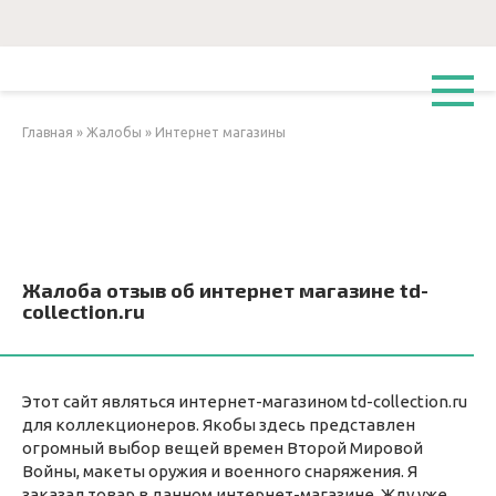
Перейти
к
контенту
Главная
»
Жалобы
»
Интернет магазины
Жалоба отзыв об интернет магазине td-
collection.ru
Этот сайт являться интернет-магазином td-collection.ru
для коллекционеров. Якобы здесь представлен
огромный выбор вещей времен Второй Мировой
Войны, макеты оружия и военного снаряжения. Я
заказал товар в данном интернет-магазине. Жду уже