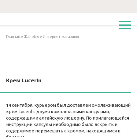
Перейти
к
контенту
Главная
»
Жалобы
»
Интернет магазины
Крем Lucerin
14 сентября, курьером был доставлен омолаживающий
крем Luceril c двумя комплексными капсулами,
содержащими алтайскую люцерну. По прилагающейся
инструкции капсулы необходимо было вскрыть и
содержимое перемешать с кремом, находящимся в