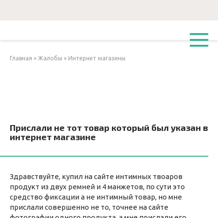
Перейти
к
контенту
Главная
»
Жалобы
»
Интернет магазины
Прислали не тот товар который был указан в
интернет магазине
Здравствуйте, купил на сайте интимных твоаров
продукт из двух ремней и 4 манжетов, по сути это
средство фиксации а не интимный товар, но мне
прислали совершенно не то, точнее на сайте
фотографии одного продукта, а мне прислали его