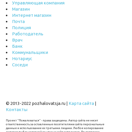
Управляющая компания
Магазин
Интернет магазин
Почта
Полиция
Работодатель
Врач
Банк
Коммунальщики
Нотариус
Соседи
© 2013-2022 pozhalovatsja.ru |
Карта сайта
|
Контакты
Проект "Пожаловаться" - права защищены. Автор сайта не несет
ответственность за оставленные посетителями сайта персональные
данные и использование их третьими лицами. Любое копирование
материала без активной ссылки на сайт запрещено. По вопросам