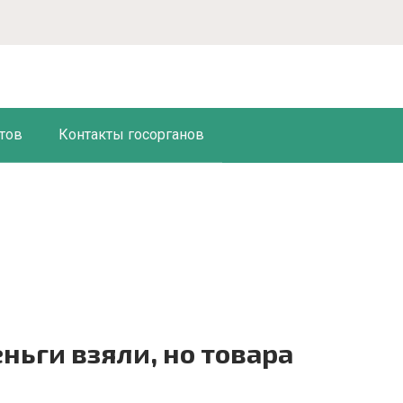
тов
Контакты госорганов
еньги взяли, но товара