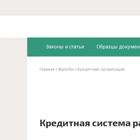
Перейти
к
контенту
Законы и статьи
Образцы докумен
Главная
»
Жалобы
»
Кредитные организации
Кредитная система р