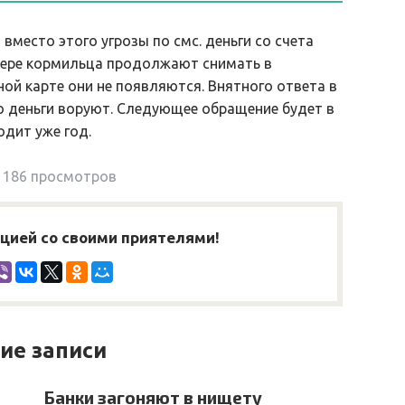
место этого угрозы по смс. деньги со счета
отере кормильца продолжают снимать в
ой карте они не появляются. Внятного ответа в
о деньги воруют. Следующее обращение будет в
одит уже год.
186 просмотров
ией со своими приятелями!
ие записи
Банки загоняют в нищету