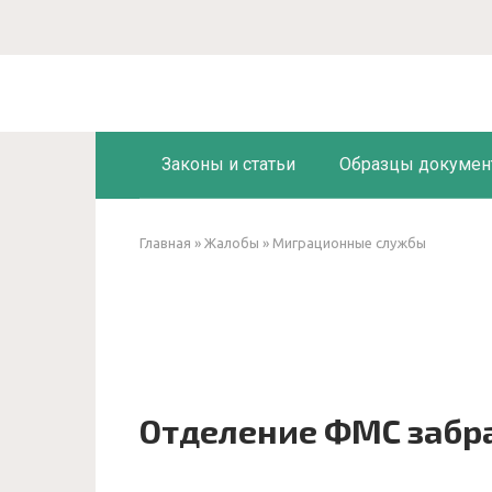
Перейти
к
контенту
Законы и статьи
Образцы докумен
Главная
»
Жалобы
»
Миграционные службы
Отделение ФМС забр