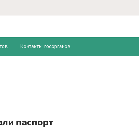
тов
Контакты госорганов
али паспорт