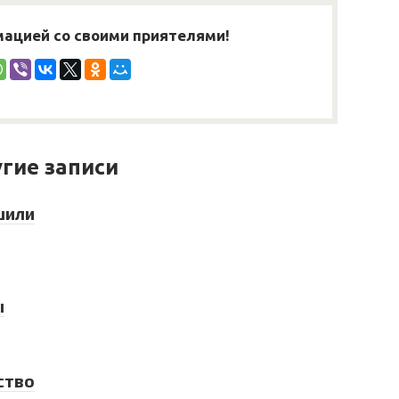
ацией со своими приятелями!
гие записи
шили
ы
ство