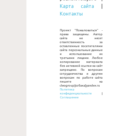
Карта сайта
|
Контакты
Проект "Пожаловаться" -
права защищены. Автор
сайта не несет
ответственность за
оставленные посетителями
сайта персональные данные
и использование их
третьими лицами. Любое
копирование материала
без активной ссылки на сайт
запрещено. По вопросам
сотрудничества и другим
вопросам по работе сайта
пишите на
cleogroup[собака]yandex.ru
Политика
конфиденциальности
|
Соглашение