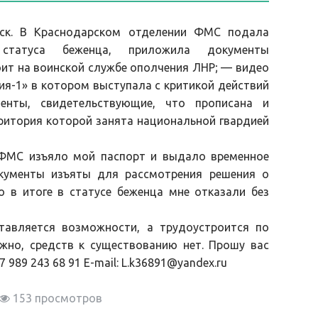
нск. В Краснодарском отделении ФМС подала
 статуса беженца, приложила документы
оит на воинской службе ополчения ЛНР; — видео
ия-1» в котором выступала с критикой действий
менты, свидетельствующие, что прописана и
рритория которой занята национальной гвардией
 ФМС изъяло мой паспорт и выдало временное
кументы изъяты для рассмотрения решения о
о в итоге в статусе беженца мне отказали без
тавляется возможности, а трудоустроится по
жно, средств к существованию нет. Прошу вас
989 243 68 91 E-mail: L.k36891@yаndex.ru
153 просмотров