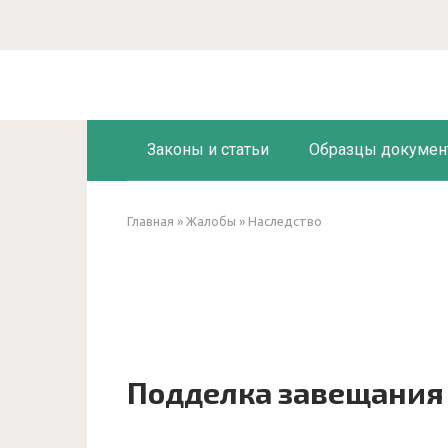
Перейти
к
контенту
Законы и статьи
Образцы докумен
Главная
»
Жалобы
»
Наследство
Подделка завещания 