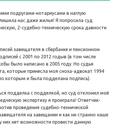
оими подругами-нотариусами в наглую
лишила нас даже жилья! Я попросила суд
дческую, 2-судебно-техническую срока давности
исей завещателя в сбербанке и пенсионном
дписей с 2001 по 2012 годыв (в том числе
кобы было написано в 2005 году. Но судья
а, которые принесла моя сноха-адвокат 1994
 по которым и была подделана подпись).
ться подделка с подделкой, но суд отклонил моё
ведческую экспертизу я проиграла! Ответчик-
ротив проведения судебно-технической
завещателя на завещании и как ни странно наше
 у них нет возможности провести данную