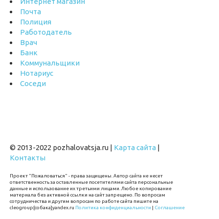
Интернет магазин
Почта
Полиция
Работодатель
Врач
Банк
Коммунальщики
Нотариус
Соседи
© 2013-2022 pozhalovatsja.ru |
Карта сайта
|
Контакты
Проект "Пожаловаться" - права защищены. Автор сайта не несет
ответственность за оставленные посетителями сайта персональные
данные и использование их третьими лицами. Любое копирование
материала без активной ссылки на сайт запрещено. По вопросам
сотрудничества и другим вопросам по работе сайта пишите на
cleogroup[собака]yandex.ru
Политика конфиденциальности
|
Соглашение