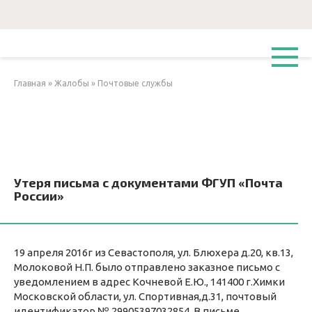
Перейти
к
контенту
Главная
»
Жалобы
»
Почтовые службы
Утеря письма с документами ФГУП «Почта
России»
19 апреля 2016г из Севастополя, ул. Блюхера д.20, кв.13,
Молоковой Н.П. было отправлено заказное письмо с
уведомлением в адрес Кочневой Е.Ю., 141400 г.Химки
Московской области, ул. Спортивная,д.31, почтовый
идентификатор № 29905397032854. В письме