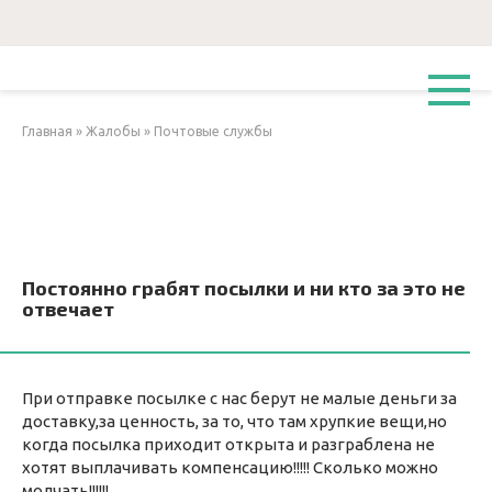
Перейти
к
контенту
Главная
»
Жалобы
»
Почтовые службы
Постоянно грабят посылки и ни кто за это не
отвечает
При отправке посылке с нас берут не малые деньги за
доставку,за ценность, за то, что там хрупкие вещи,но
когда посылка приходит открыта и разграблена не
хотят выплачивать компенсацию!!!!! Сколько можно
молчать!!!!!!