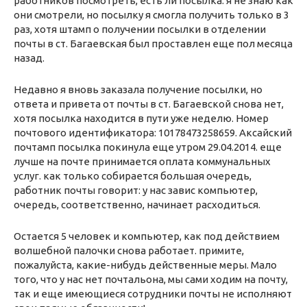
работников посмотреть, есть ли посылка. я не знаю как
они смотрели, но посылку я смогла получить только в 3
раз, хотя штамп о получении посылки в отделении
почты в ст. Багаевская был проставлен еще пол месяца
назад.
Недавно я вновь заказала получение посылки, но
ответа и привета от почты в ст. Багаевской снова нет,
хотя посылка находится в пути уже неделю. Номер
почтового идентификатора: 10178473258659. Аксайский
почтамп посылка покинула еще утром 29.04.2014. еще
лучше на почте принимается оплата коммунальных
услуг. как только собирается большая очередь,
работник почты говорит: у нас завис компьютер,
очередь, соответственно, начинает расходиться.
Остается 5 человек и компьютер, как под действием
волшебной палочки снова работает. примите,
пожалуйста, какие-нибудь действенные меры. Мало
того, что у нас нет почтальона, мы сами ходим на почту,
так и еще имеющиеся сотрудники почты не исполняют