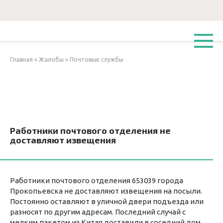
Перейти
к
контенту
Главная
»
Жалобы
»
Почтовые службы
Работники почтового отделения не
доставляют извещения
Работники почтового отделения 653039 города
Прокопьевска не доставляют извещения на посыли.
Постоянно оставляют в уличной двери подъезда или
разносят по другим адресам. Последний случай с
мелким пакетом из Китая доставили в соседний дом,