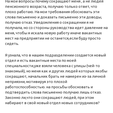
На мои вопросы почему сокращают меня , а не людей
пенсионного возраста, получаю только ответ, что
плохо работаю. На мои требования обосновать эти
слова письменно и доказать письменно эти доводы,
получаю отказ. Уведомления о сокращении я не
получала, но со стороны руководства идет давление на
меня, чтобы я искала новую работу иначе вакантных
мест на предприятии не останется,если буду просто
сидеть.
Я узнала, что в нашем подразделении создается новый
отдел и есть вакантные места по моей
специальности,уже взяли человека с улицы (чей-то
знакомый), но меня как и других людей которых якобы
сокращают, начальник брать не намерен из-за личной
неприязни, мотивируя это плохой
работоспособностью. на просьбы обосновать и
подтвердить слова письменно получаю лишь отказ.
Законно ли,что они сокращают людей, при этом
набирают в свой новый отдел новых сотрудников?