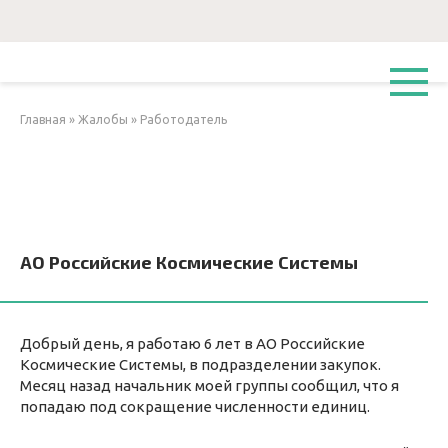
Перейти
к
контенту
Главная
»
Жалобы
»
Работодатель
АО Российские Космические Системы
Добрый день, я работаю 6 лет в АО Российские
Космические Системы, в подразделении закупок.
Месяц назад начальник моей группы сообщил, что я
попадаю под сокращение численности единиц.