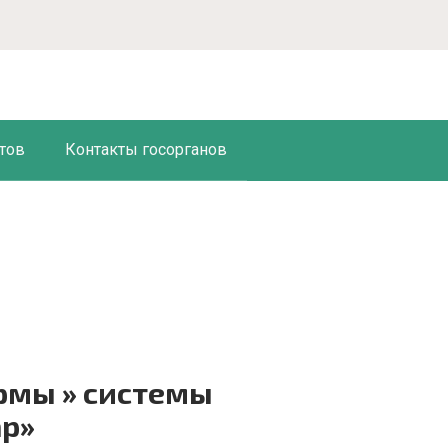
тов
Контакты госорганов
рмы » системы
ар»