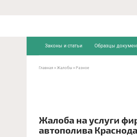
Перейти
к
контенту
Законы и статьи
Образцы докумен
Главная
»
Жалобы
»
Разное
Жалоба на услуги фи
автополива Краснод