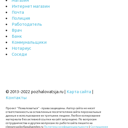
Магазин
Интернет магазин
Почта
Полиция
Работодатель
Врач
Банк
Коммунальщики
Нотариус
Соседи
© 2013-2022 pozhalovatsja.ru |
Карта сайта
|
Контакты
Проект "Пожаловаться" - права защищены. Автор сайта не несет
ответственность за оставленные посетителями сайта персональные
данные и использование их третьими лицами. Любое копирование
материала без активной ссылки на сайт запрещено. По вопросам
сотрудничества и другим вопросам по работе сайта пишите на
cleogroup[собака]yandex.ru
Политика конфиденциальности
|
Соглашение