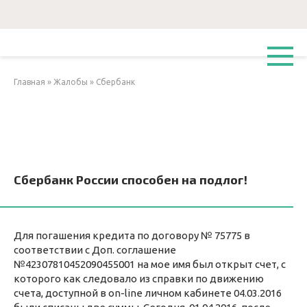
Перейти
к
контенту
Главная
»
Жалобы
»
Сбербанк
Сбербанк России способен на подлог!
Для погашения кредита по договору № 75775 в
соответствии с Доп. соглашение
№42307810452090455001 на мое имя был открыт счет, с
которого как следовало из справки по движению
счета, доступной в on-line личном кабинете 04.03.2016