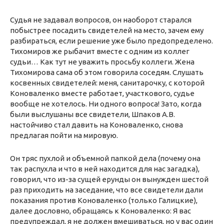
Судья не задавал вопросов, он наоборот старался
побыстрее посадить свидетелей на место, зачем ему
разбираться, если решение уже было предопределено.
Тихомиров же рыбачит вместе с одним из коллег
судьи… Как тут не уважить просьбу коллеги. Жена
Тихомирова сама об этом говорила соседям. Слушать
косвенных свидетелей: меня, санитарочку, с которой
Коноваленко вместе работает, участкового, судье
вообще не хотелось. Ни одного вопроса! Зато, когда
были выслушаны все свидетели, Шпаков А.В.
настойчиво стал давить на Коноваленко, снова
предлагая пойти на мировую.
Он тряс пухлой и объемной папкой дела (почему она
так распухла и что в ней находится для нас загадка),
говорил, что из-за сущей ерунды он вынужден шестой
раз приходить на заседание, что все свидетели дали
показания против Коноваленко (только Галицкие),
далее дословно, обращаясь к Коноваленко: Я вас
предупреждал, я не должен вмешиваться, но у вас один