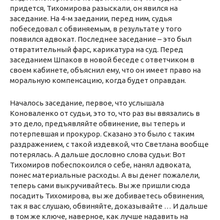
придется, Тихомирова разыскали, он явился на
заседание. На 4-м заедании, перед ним, судья
побеседовал с обвиняемым, в результате у того
появился адвокат. Последнее заседание – это был
отвратительный фарс, карикатура на суд. Перед
заседанием Шпаков в новой беседе с ответчиком в
своем кабинете, объяснил ему, что он имеет право на
моральную компенсацию, когда будет оправдан.
Началось заседание, первое, что услышала
Коноваленко от судьи, это то, что раз вы ввязались в
это дело, предъявляйте обвинение, вы теперь и
потерпевшая и прокурор. Сказано это было с таким
раздражением, с такой издевкой, что Светлана вообще
потерялась. А дальше дословно слова судьи: Вот
Тихомиров побеспокоился о себе, нанял адвоката,
понес материальные расходы. А вы денег пожалели,
теперь сами выкручивайтесь. Вы же пришли сюда
посадить Тихомирова, вы же добиваетесь обвинения,
так я вас слушаю, обвиняйте, доказывайте … И дальше
в том же ключе, наверное, как лучше надавить на