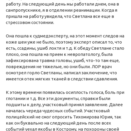
работу. На следующий день мы работали днем, она в
санпропускнике, я в отделении реанимации. Когда я
пришла на работу увидела, что Светлана все еще в
стрессовом состоянии.
Она пошла к судмедэксперту, на этот момент следов на
коже шеи уже не было, поэтому эксперт описал то, что
есть, ссадины, ушиб локтя и т.д. К обеду Светлане стало
плохо, она пошла на прием к невропатологу, была
зафиксирована травма головы, ушиб, что-то там еще,
повреждения не тяжелые, но они были. ЛОР врач
осмотрел горло Светланы, написал заключение, что
имеется отек мягких тканей в следствии сдавления.
К этому времени появилась осиплость голоса, боль при
глотании и т.д. Все эти документы, справки были
подшиты к делу, участковый принял заявление. Далее
началась череда чудесных событий. Участковый
полицейский не смог опросить Тихомирова Юрия, так
как он буквально на следующий день после всех
событий уехал якобы в Кострому, на похороны своей