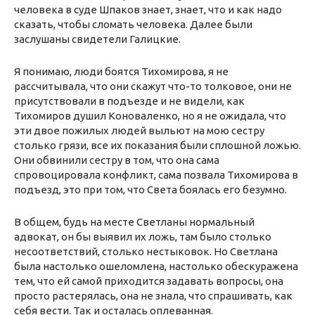
человека в суде Шпаков знает, знает, что и как надо
сказать, чтобы сломать человека. Далее были
заслушаны свидетели Галицкие.
Я понимаю, люди боятся Тихомирова, я не
рассчитывала, что они скажут что-то толковое, они не
присутствовали в подъезде и не видели, как
Тихомиров душил Коноваленко, но я не ожидала, что
эти двое пожилых людей выльют на мою сестру
столько грязи, все их показания были сплошной ложью.
Они обвинили сестру в том, что она сама
спровоцировала конфликт, сама позвала Тихомирова в
подъезд, это при том, что Света боялась его безумно.
В общем, будь на месте Светланы нормальный
адвокат, он бы выявил их ложь, там было столько
несоответствий, столько нестыковок. Но Светлана
была настолько ошеломлена, настолько обескуражена
тем, что ей самой приходится задавать вопросы, она
просто растерялась, она не знала, что спрашивать, как
себя вести. Так и осталась оплеванная.