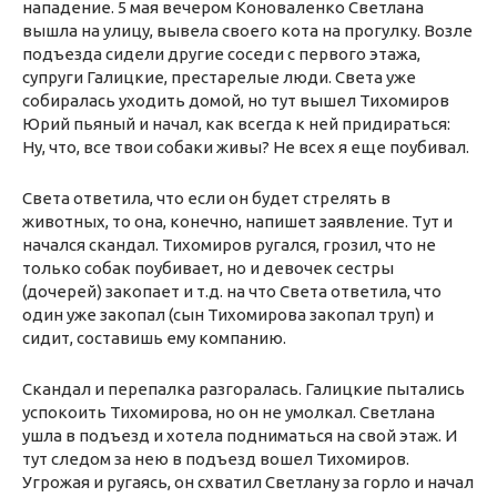
нападение. 5 мая вечером Коноваленко Светлана
вышла на улицу, вывела своего кота на прогулку. Возле
подъезда сидели другие соседи с первого этажа,
супруги Галицкие, престарелые люди. Света уже
собиралась уходить домой, но тут вышел Тихомиров
Юрий пьяный и начал, как всегда к ней придираться:
Ну, что, все твои собаки живы? Не всех я еще поубивал.
Света ответила, что если он будет стрелять в
животных, то она, конечно, напишет заявление. Тут и
начался скандал. Тихомиров ругался, грозил, что не
только собак поубивает, но и девочек сестры
(дочерей) закопает и т.д. на что Света ответила, что
один уже закопал (сын Тихомирова закопал труп) и
сидит, составишь ему компанию.
Скандал и перепалка разгоралась. Галицкие пытались
успокоить Тихомирова, но он не умолкал. Светлана
ушла в подъезд и хотела подниматься на свой этаж. И
тут следом за нею в подъезд вошел Тихомиров.
Угрожая и ругаясь, он схватил Светлану за горло и начал