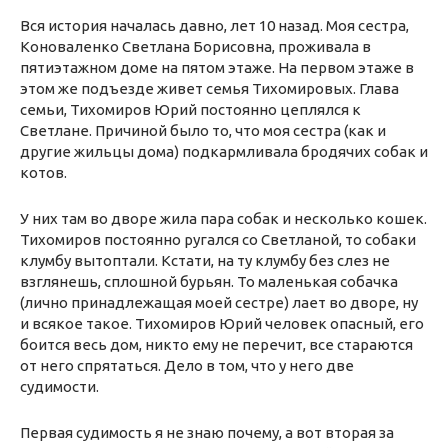
Вся история началась давно, лет 10 назад. Моя сестра,
Коноваленко Светлана Борисовна, проживала в
пятиэтажном доме на пятом этаже. На первом этаже в
этом же подъезде живет семья Тихомировых. Глава
семьи, Тихомиров Юрий постоянно цеплялся к
Светлане. Причиной было то, что моя сестра (как и
другие жильцы дома) подкармливала бродячих собак и
котов.
У них там во дворе жила пара собак и несколько кошек.
Тихомиров постоянно ругался со Светланой, то собаки
клумбу вытоптали. Кстати, на ту клумбу без слез не
взглянешь, сплошной бурьян. То маленькая собачка
(лично принадлежащая моей сестре) лает во дворе, ну
и всякое такое. Тихомиров Юрий человек опасный, его
боится весь дом, никто ему не перечит, все стараются
от него спрятаться. Дело в том, что у него две
судимости.
Первая судимость я не знаю почему, а вот вторая за