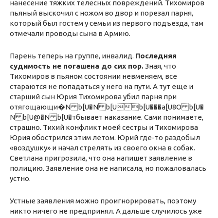
нанесение тяжких телесных повреждений. Тихомиров
пьяный выскочил с ножом во двор и порезал парня,
который был гостем у семьи из первого подъезда, там
отмечали проводы сына в Армию.
Парень теперь на группе, инвалид.
Последняя
судимость не погашена до сих пор.
Зная, что
Тихомиров в пьяном состоянии невменяем, все
стараются не попадаться у него на пути. А тут еще и
старший сын Юрия Тихомирова убил парня при
отягощающи�N b[U�N b[Ub[U���a[U8O b[U�
N b[U@�N b[U�тбывает наказание. Сами понимаете,
страшно. Тихий конфликт моей сестры и Тихомирова
Юрия обострился этим летом. Юрий где-то раздобыл
«воздушку» и начал стрелять из своего окна в собак.
Светлана пригрозила, что она напишет заявление в
полицию. Заявление она не написала, но пожаловалась
устно.
Устные заявления можно проигнорировать, поэтому
никто ничего не предпринял. А дальше случилось уже