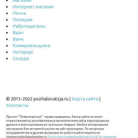
Магазин
Интернет магазин
Почта
Полиция
Работодатель
Врач
Банк
Коммунальщики
Нотариус
Соседи
© 2013-2022 pozhalovatsja.ru |
Карта сайта
|
Контакты
Проект "Пожаловаться" - права защищены. Автор сайта не несет
ответственность за оставленные посетителями сайта персональные
данные и использование их третьими лицами. Любое копирование
материала без активной ссылки на сайт запрещено. По вопросам
сотрудничества и другим вопросам по работе сайта пишите на
cleogroup[собака]yandex.ru
Политика конфиденциальности
|
Соглашение