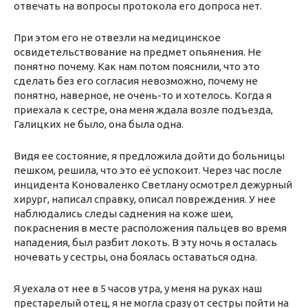
отвечать на вопросы протокола его допроса нет.
При этом его не отвезли на медицинское
освидетельствование на предмет опьянения. Не
понятно почему. Как нам потом пояснили, что это
сделать без его согласия невозможно, почему не
понятно, наверное, не очень-то и хотелось. Когда я
приехала к сестре, она меня ждала возле подъезда,
Галицких не было, она была одна.
Видя ее состояние, я предложила дойти до больницы
пешком, решила, что это её успокоит. Через час после
инцидента Коноваленко Светлану осмотрел дежурный
хирург, написал справку, описал повреждения. У нее
наблюдались следы саднения на коже шеи,
покраснения в месте расположения пальцев во время
нападения, был разбит локоть. В эту ночь я осталась
ночевать у сестры, она боялась оставаться одна.
Я уехала от нее в 5 часов утра, у меня на руках наш
престарелый отец, я не могла сразу от сестры пойти на