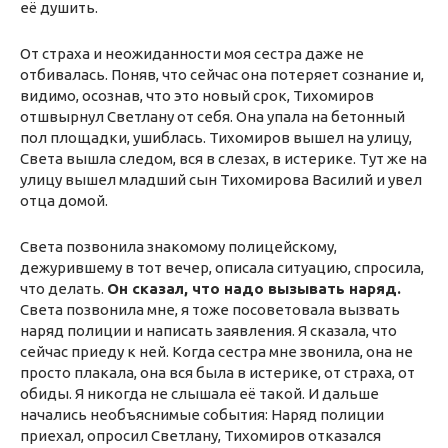
её душить.
От страха и неожиданности моя сестра даже не
отбивалась. Поняв, что сейчас она потеряет сознание и,
видимо, осознав, что это новый срок, Тихомиров
отшвырнул Светлану от себя. Она упала на бетонный
пол площадки, ушиблась. Тихомиров вышел на улицу,
Света вышла следом, вся в слезах, в истерике. Тут же на
улицу вышел младший сын Тихомирова Василий и увел
отца домой.
Света позвонила знакомому полицейскому,
дежурившему в тот вечер, описала ситуацию, спросила,
что делать.
Он сказал, что надо вызывать наряд.
Света позвонила мне, я тоже посоветовала вызвать
наряд полиции и написать заявления. Я сказала, что
сейчас приеду к ней. Когда сестра мне звонила, она не
просто плакала, она вся была в истерике, от страха, от
обиды. Я никогда не слышала её такой. И дальше
начались необъяснимые события: Наряд полиции
приехал, опросил Светлану, Тихомиров отказался