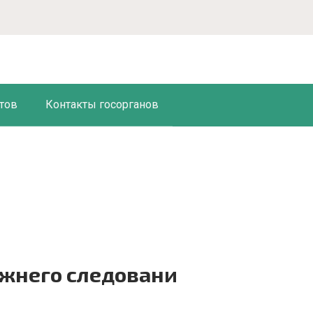
тов
Контакты госорганов
ижнего следовани