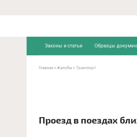
Перейти
к
контенту
Законы и статьи
Образцы докумен
Главная
»
Жалобы
»
Транспорт
Проезд в поездах бл