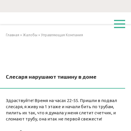
Перейти
к
контенту
Главная
»
Жалобы
»
Управляющая Компания
Слесаря нарушают тишину в доме
Здраствуйте! Время на часах 22-55. Пришли в подвал
слесаря, я живу на 1 этаже и начали бить по трубам,
пилить их так, что я думала у меня слетит счетчик, и
сломают трубу, она итак не первой свежести!