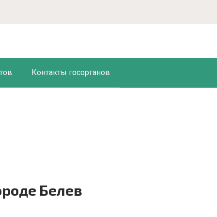
тов
Контакты госорганов
ороде Белев