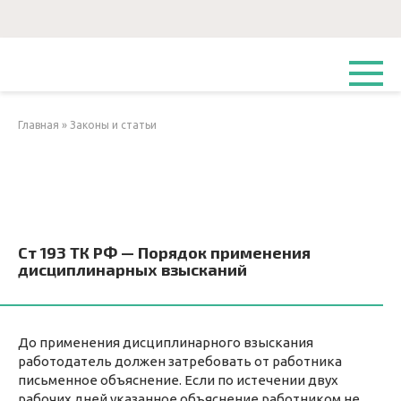
Перейти
к
контенту
Главная
»
Законы и статьи
Ст 193 ТК РФ — Порядок применения
дисциплинарных взысканий
До применения дисциплинарного взыскания
работодатель должен затребовать от работника
письменное объяснение. Если по истечении двух
рабочих дней указанное объяснение работником не