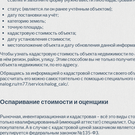
статус (является ли он ранее учтённым объектом);
дату постановки на учёт;
категорию земель;
точную площадь;
кадастровую стоимость объекта;
дату установления стоимости;
местоположение объекта и дату обновления данной информа
Чтобы узнать кадастровую стоимость объекта недвижимости по 
в нём регион, район, улицу. Этим способом вы не только получи
объекта недвижимости, по его адресу.
Обращаясь за информацией о кадастровой стоимости своего объ
рассчитать его можно самостоятельно с помощью специального
nalog.ru/rn77/service/nalog_calc/.
Оспаривание стоимости и оценщики
Рыночная, инвентаризационная и кадастровая – всё это виды ст
только квалифицированный (имеющий аттестат) специалист. О
покупатели. А в случае с кадастровой ценой заказчиком являетс
регулируется федеральным законом №135-ФЗ.