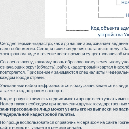
Сегодня термин «кадастр», как и до нашей эры, означает ведени
налогообложения. Сегодня такие сведения составляют целую ба
электронном виде в течение всего времени существования объе
Согласно закону, каждому вновь образованному земельному уча
означающих округ (область), район, кадастровый квартал (населё
повторяется. Присвоением занимаются специалисты Федеральной
каждом городе страны.
Уникальный набор цифр заносится в базу, записывается в свиде
а также в кадастровом паспорте.
Кадастровую стоимость недвижимости проще всего узнать именн
Номер также необходим при получении других государственных 
заинтересованное лицо может узнать его из выписки, из па
Федеральной кадастровой палаты.
Но проще воспользоваться справочным сервисом на сайте rosree
сайте номер вы узнаете в режиме онлайн.