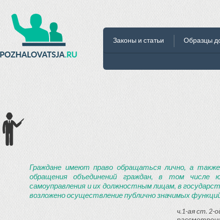
Законы и статьи
Образцы д
Граждане имеют право обращаться лично, а также
обращения объединений граждан, в том числе ю
самоуправления и их должностным лицам, в государст
возложено осуществление публично значимых функций
ч.1-ая ст. 2
рассмотрени