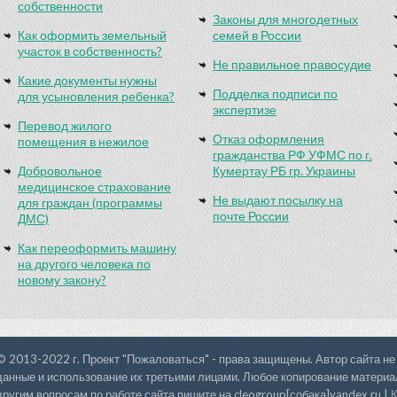
собственности
Законы для многодетных
Как оформить земельный
семей в России
участок в собственность?
Не правильное правосудие
Какие документы нужны
Подделка подписи по
для усыновления ребенка?
экспертизе
Перевод жилого
Отказ оформления
помещения в нежилое
гражданства РФ УФМС по г.
Добровольное
Кумертау РБ гр. Украины
медицинское страхование
Не выдают посылку на
для граждан (программы
почте России
ДМС)
Как переоформить машину
на другого человека по
новому закону?
© 2013-2022 г. Проект "Пожаловаться" - права защищены. Автор сайта не
данные и использование их третьими лицами. Любое копирование материал
другим вопросам по работе сайта пишите на cleogroup[собака]yandex.ru |
К