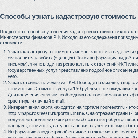
Способы узнать кадастровую стоимость
Подробно о способах уточнения кадастровой стоимости конкре
Министерства финансов РФ. Исходя из его содержания приводи
стоимости.
Узнать кадастровую стоимость можно, запросив сведения из 
«исполнитель работ» (оценщик). Такая информация выдаётся 
письмом), лично в один из региональных отделений ФКП или 
государственных услуг представлено подробное описание да
него.
Узнать стоимость можно из ГКН. Перейдя по ссылке, в перво
стоимости». Стоимость услуги 150 рублей, срок ожидания 5
Для получения справки необходимо полностью заполнить фор
ориентиры и личный e-mail.
Интерактивная карта находится на портале rosreestr.ru - эт
http://maps.rosreestr.ru/portalOnline. Она отражает границы 
получения сведений о конкретном объекте потребуется ввест
площадь, стоимость, дату постановки на учёт и форму собств
Информацию о кадастровой стоимости также можно получить 
ссылке и заполните форму (нужно ввести либо кадастровый