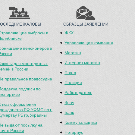
ПОСЛЕДНИЕ ЖАЛОБЫ
ОБРАЗЦЫ ЗАЯВЛЕНИЙ
Отравляющие выбросы в
ЖКХ
Челябинске
Управляющая компания
Обнищание пенсионеров в
Магазин
России
Интернет магазин
Законы для многодетных
семей в России
Почта
Не правильное правосудие
Полиция
Подделка подписи по
Работодатель
экспертизе
Врач
Отказ оформления
гражданства РФ УФМС по г.
Банк
Кумертау РБ гр. Украины
Коммунальщики
Не выдают посылку на
почте России
Нотариус