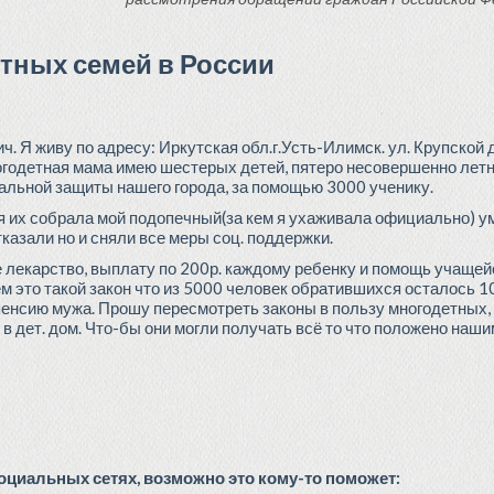
тных семей в России
Я живу по адресу: Иркутская обл.г.Усть-Илимск. ул. Крупской д
огодетная мама имею шестерых детей, пятеро несовершенно летних
альной защиты нашего города, за помощью 3000 ученику.
а я их собрала мой подопечный(за кем я ухаживала официально) у
тказали но и сняли все меры соц. поддержки.
 лекарство, выплату по 200р. каждому ребенку и помощь учащей
м это такой закон что из 5000 человек обратившихся осталось 10
 пенсию мужа. Прошу пересмотреть законы в пользу многодетных, 
в дет. дом. Что-бы они могли получать всё то что положено на
циальных сетях, возможно это кому-то поможет: