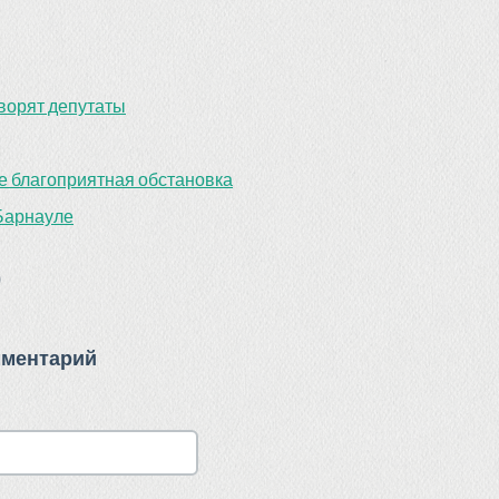
творят депутаты
не благоприятная обстановка
Барнауле
)
мментарий