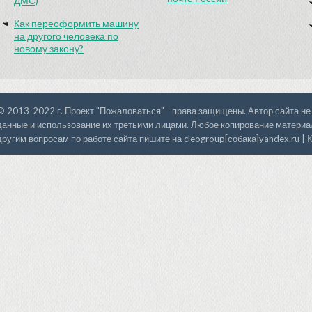
ДМС)
Как переоформить машину
на другого человека по
новому закону?
© 2013-2022 г. Проект "Пожаловаться" - права защищены. Автор сайта не
данные и использование их третьими лицами. Любое копирование материал
другим вопросам по работе сайта пишите на cleogroup[собака]yandex.ru |
К