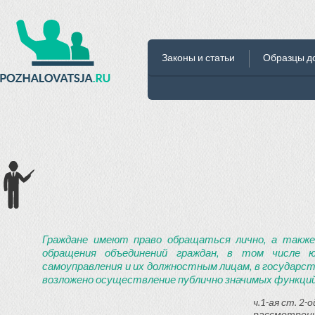
Законы и статьи
Образцы д
Граждане имеют право обращаться лично, а также
обращения объединений граждан, в том числе ю
самоуправления и их должностным лицам, в государст
возложено осуществление публично значимых функций
ч.1-ая ст. 2
рассмотрени