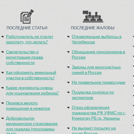
ПОСЛЕДНИЕ СТАТЬИ
ПОСЛЕДНИЕ ЖАЛОБЫ
Работодатель не платит
Отравляющие выбросы в
зарплату, что делать?
Челябинске
Свидетельство о
Обнищание пенсионеров в
регистрации права
России
собственности
Законы для многодетных
Как оформить земельный
семей в России
участок в собственность?
Не правильное правосудие
Какие документы нужны
Подделка подписи по
для усыновления ребенка?
экспертизе
Перевод жилого
Отказ оформления
помещения в нежилое
гражданства РФ УФМС по г.
Добровольное
Кумертау РБ гр. Украины
медицинское страхование
Не выдают посылку на
для граждан (программы
почте России