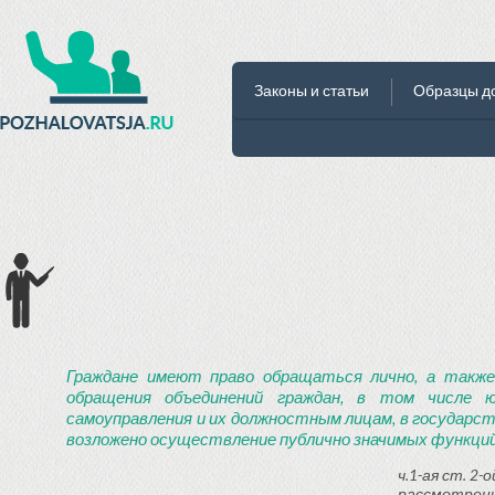
Законы и статьи
Образцы д
Граждане имеют право обращаться лично, а также
обращения объединений граждан, в том числе ю
самоуправления и их должностным лицам, в государст
возложено осуществление публично значимых функций
ч.1-ая ст. 2
рассмотрени