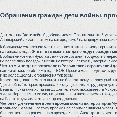
Обращение граждан дети войны, пр
Два года мы "дети войны" добиваемся от Правительства Чукотск
Анадырский лиман - летом на катере, зимой на маршрутном такс
К большому сожалению местные власти никак не могут организо
на тонкость льда.
Это в тот момент, когда по льду проходят 
Вообще чиновники Чукотки сами себе создают трудности и нерво
не более двух поездок в месяц на катере - летом и ,наверно -зим
Что-то мы нигде не встречали в России таких ограничений д
нашим отцам, погибшим в годы ВОВ. Просим Вас предложить руко
и не более. Делать ограничения так всем.
Кроме того , полагаем, что льготы по бесплатному вылову рыбы 
"дети войны,"которые проживали и осуществляли трудовую деяте
Ведь для указанных лиц ввиду длительного проживания в Чукот
жизни. Неравенство между национальным населением и граждана
на благо округа является несправедливым.
Человек, длительное время проживающий на территории Чу
Крайнего Севера.
Поэтому просим Вас своим влиянием оказать 
бесплатного неограниченного проезда через Анадырский лиман в 