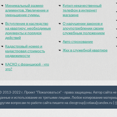
Минимальный размер
Купил некачественный
алиментов. Увеличение и
телефон в интернет
уменьшение суммы.
магазине
Вступление в наследство
О нарушении законов и
на квартиру: необходимые
злоупотреблении своим
документы и порядок
служебным положением
действий
Авто строхование
Кадастровый номер и
Жкх в служебной квартире
кадастровая стоимость
недвижимости
КАСКО с франшизой - что
это?
© 2013-2022 г. Проект "Пожаловаться" - права защищены. Автор сайта не
данные и использование их третьими лицами. Любое копирование материал
другим вопросам по работе сайта пишите на cleogroup[собака]yandex.ru |
К