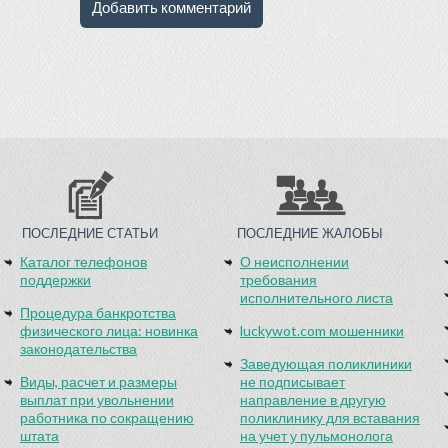
ПОСЛЕДНИЕ СТАТЬИ
ПОСЛЕДНИЕ ЖАЛОБЫ
Каталог телефонов
О неисполнении
поддержки
требования
исполнительного листа
Процедура банкротства
физического лица: новинка
luckywot.com мошенники
законодательства
Заведующая поликлиники
Виды, расчет и размеры
не подписывает
выплат при увольнении
направление в другую
работника по сокращению
поликлинику для вставания
штата
на учет у пульмонолога