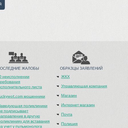
ПОСЛЕДНИЕ ЖАЛОБЫ
ОБРАЗЦЫ ЗАЯВЛЕНИЙ
О неисполнении
ЖКХ
требования
Управляющая компания
исполнительного листа
Магазин
luckywot.com мошенники
Интернет магазин
Заведующая поликлиники
не подписывает
Почта
направление в другую
поликлинику для вставания
Полиция
на учет у пульмонолога