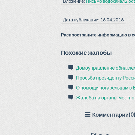
Вложение:
Письмо водоканал2.od
Дата публикации: 16.04.2016
Распространите информацию в со
Похожие жалобы
Домоуправление обнаглело
Просьба президенту Росс
О помощи погарельцам в 
Жалоба на органы местно
Комментарии(0