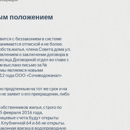
ным положением
вится с беззаконием в системе
занимается отпиской и не более.
бств.жилья, члена Совета дома ул.
явлением о заключении договора в
месяца Договорной отдел во главе с
ам выслано письмо за №
ак мы являемся новыми
2012 года ООО «Сочиводоканал»
но продленным на тот же срок и на
 не заявит о его прекращении, либо
обственников жилья, строго по
15 февраля 2016 года,
 лицевые счета будут открыты
. Клубничной 64 и 66 не открыты.
езаконная врезка в водопроводную