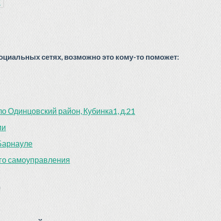
t
циальных сетях, возможно это кому-то поможет:
 Одинцовский район, Кубинка1, д.21
ии
Барнауле
го самоуправления
)