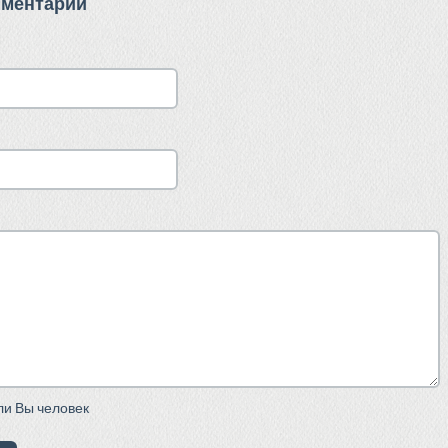
мментарий
сли Вы человек