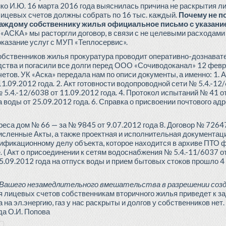
йко И.Ю. 16 марта 2016 года выяснилась причина не раскрытия ли
лицевых счетов должны собрать по 16 тыс. каждый.
Почему не по
каждому собственнику жилья официальное письмо с указани
«АСКА» мы расторгли договор, в связи с не целевыми расходами
оказание услуг с МУП «Теплосервис».
обственников жилья прокуратура проводит оперативно-дознават
ства и погасили все долги перед ООО «Сочиводоканал» 12 февра
тов. УК «Аска» передала нам по описи документы, а именно: 1. А
.09.2012 года. 2. Акт готовности водопроводной сети № 5.4.-12/6
5.4.-12/6038 от 11.09.2012 года. 4. Протокол испытаний № 41 от 
 воды от 25.09.2012 года. 6. Справка о присвоении почтового ад
реса дом № 66 — за № 9845 от 9.07.2012 года 8. Договор № 72647
исленные Акты, а также проектная и исполнительная документаци
ификационному делу объекта, которое находится в архиве ПТО
 ( Акт о присоединении к сетям водоснабжения № 5.4.-11/6037 о
.09.2012 года на отпуск воды и прием бытовых стоков прошло 4
 Вашего незамедлительного вмешательства в разрешении соз
 лицевых счетов собственникам вторичного жилья приведет к за
на эл.энергию, газ у нас раскрыты и долгов у собственников нет.
да О.И. Попова