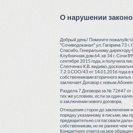
О нарушении закон
Добрый день! Помогите пожалуйста,
"Сочиводоканал" ул. Гагарина 73 г.
Спасибо. Генеральному директору 
Клубничная дом 64 .кв 34 г. Сочи
сентябре 2015 года, и получила пис
Слепченко К.В. видимо, доскональн
7.2.3.СОО/43 от 14.01.2016 года в
собственниками вторичного жилья. 
заключает Договор с новым Абоненто
Раздела 7 Договора за № 72647 от 2
тех же условиях, если за один кале
о заключении нового договора.
Отношения сторон до заключения н
порядку указанному в письме, мы п
предварительно согласовали дальне
собственникам, но не раннее чем че
Конкретного ответа на мое обращен