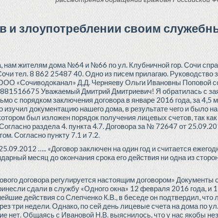
ов и злоупотреблении своим служеб
 нам жителям дома №64 и №66 по ул. Клубничной гор. Сочи спра
 Сочи тел. 8 862 25487 40. Одно из писем прилагаю. Руководство 
ООО «Сочиводоканал» Д.Д. Черняеву Ольги Ивановны Поповой со
 89881516675 Уважаемый Дмитрий Дмитриевич! Я обратилась с за
ьмо с порядком заключения договора в январе 2016 года, за 4,5 
о изучил документацию нашего дома, в результате чего и было н
 котором был изложен порядок получения лицевых счетов, так к
Согласно раздела 4. пункта 4.7. Договора за № 72647 от 25.09.
м. Согласно пункту 7.1 и 7.2.
5.09.2012 ….. «Договор заключен на один год и считается ежегод
ндарный месяц до окончания срока его действия ни одна из сторон
ового договора регулируется настоящим договором» Документы с
ринесли сдали в службу «Одного окна» 12 февраля 2016 года, и 
йшие действия со Слепченко К.В., в беседе он подтвердил, что
рез три недели. Однако, по сей день лицевые счета на дома по ул
ие нет. Общаясь с Ивановой Н.В. выяснилось, что у нас якобы н