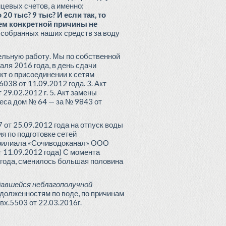
цевых счетов, а именно:
 20 тыс? 9 тыс? И если так, то
ем конкретной причины не
 собранных наших средств за воду
ельную работу. Мы по собственной
ля 2016 года, в день сдачи
кт о присоединении к сетям
038 от 11.09.2012 года. 3. Акт
29.02.2012 г. 5. Акт замены
реса дом № 64 — за № 9843 от
 от 25.09.2012 года на отпуск воды
я по подготовке сетей
 филиала «Сочиводоканал» ООО
т 11.09.2012 года) С момента
 года, сменилось большая половина
давшейся неблагополучной
долженностям по воде, по причинам
 вх.5503 от 22.03.2016г.