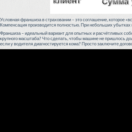
Условная франшиза в страховании – это соглашение, которое «вс
Компенсация производится полностью. При небольших убытках 
Франшиза – идеальный вариант для опытных и расчётливых собс
крупного масштаба? Что сделать, чтобы машине не пришлось долг
если у водителя диагностируется кома? Просто заключите догов