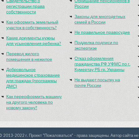
Свидетельство о
Обнищание пенсионеров в
регистрации права
России
собственности
Законы для многодетных
Как оформить земельный
семей в России
участок в собственность?
Не правильное правосудие
Какие документы нужны
Подделка подписи по
для усыновления ребенка?
экспертизе
Перевод жилого
Отказ оформления
помещения в нежилое
гражданства РФ УФМС по г.
Добровольное
Кумертау РБ гр. Украины
медицинское страхование
Не выдают посылку на
для граждан (программы
почте России
ДМС)
Как переоформить машину
на другого человека по
новому закону?
© 2013-2022 г. Проект "Пожаловаться" - права защищены. Автор сайта не