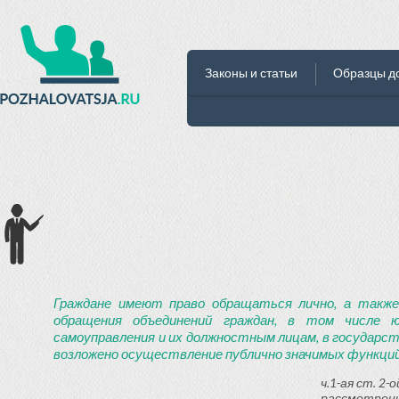
Законы и статьи
Образцы д
Граждане имеют право обращаться лично, а также
обращения объединений граждан, в том числе ю
самоуправления и их должностным лицам, в государст
возложено осуществление публично значимых функций
ч.1-ая ст. 2
рассмотрени