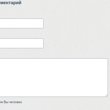
мментарий
сли Вы человек