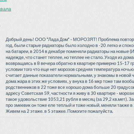
двала
)
Добрый день! ООО "Лада Дом" - МОРОЗЯТ! Проблема повторя
год, были старые радиаторы было холодно в -20 легко и спок
на батареи, в 2014 в декабре поменяли радиаторы на новые (И
надежде, что станет теплее, но теплее не стало. Уходя из дома 
возвращаясь в 8 вечера обратно в квартире примерно 15-17 гр
условии того что еще нет морозов средняя температура ночью 
считает данные показатели нормальными, у знакомы в новой ч
дома жара в этих же условиях, у внука в 16 мкр тоже там вообщ
родственников в 22 тоже все хорошо дома больше 20 градусов,
адресу Советская 59, частности я живу в 30 квартире - морози
такое удовольствие 1053,21 рубля в месяц (за 29,2 кв.мет). 
про змеевик он тоже еле теплый и тоже новый, меняли также в 
Живем на 2 этаже. в 5 этажке. Помогите пожалуйста.