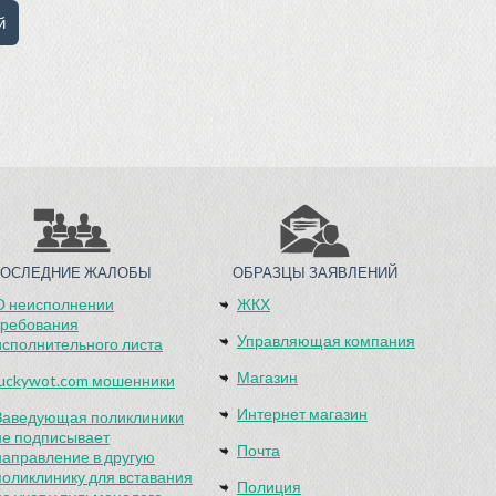
ПОСЛЕДНИЕ ЖАЛОБЫ
ОБРАЗЦЫ ЗАЯВЛЕНИЙ
О неисполнении
ЖКХ
требования
Управляющая компания
исполнительного листа
Магазин
luckywot.com мошенники
Интернет магазин
Заведующая поликлиники
не подписывает
Почта
направление в другую
поликлинику для вставания
Полиция