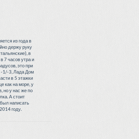
ется из года в
ойно держу руку
тальянские), в
в 7 часов утра и
адусов, это при
-1/-3, Лада Дом
асти в 5 этажки
е как на море, у
 но у нас же по
лка. А стоит
Забыл написать
2014 году.