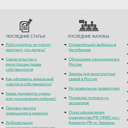
ПОСЛЕДНИЕ СТАТЬИ
ПОСЛЕДНИЕ ЖАЛОБЫ
Работодатель не платит
Отравляющие выбросы в
зарплату, что делать?
Челябинске
Свидетельство о
Обнищание пенсионеров в
регистрации права
России
собственности
Законы для многодетных
Как оформить земельный
семей в России
участок в собственность?
Не правильное правосудие
Какие документы нужны
Подделка подписи по
для усыновления ребенка?
экспертизе
Перевод жилого
Отказ оформления
помещения в нежилое
гражданства РФ УФМС по г.
Добровольное
Кумертау РБ гр. Украины
медицинское страхование