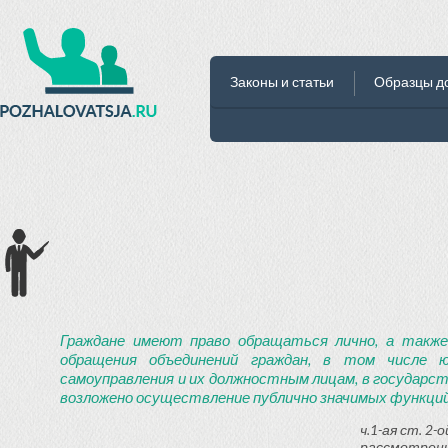
Законы и статьи
Образцы д
Граждане имеют право обращаться лично, а также
обращения объединений граждан, в том числе ю
самоуправления и их должностным лицам, в государст
возложено осуществление публично значимых функций
ч.1-ая ст. 2
рассмотрени