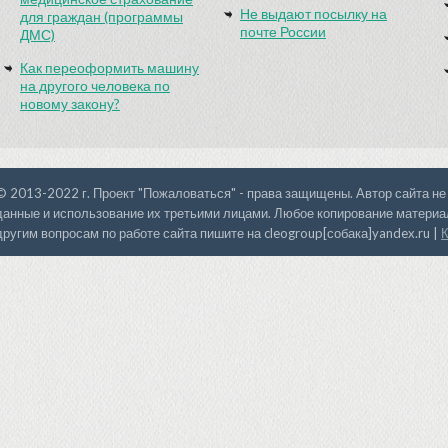
Не выдают посылку на
для граждан (программы
почте России
ДМС)
Как переоформить машину
на другого человека по
новому закону?
© 2013-2022 г. Проект "Пожаловаться" - права защищены. Автор сайта не
данные и использование их третьими лицами. Любое копирование материал
другим вопросам по работе сайта пишите на cleogroup[собака]yandex.ru |
К