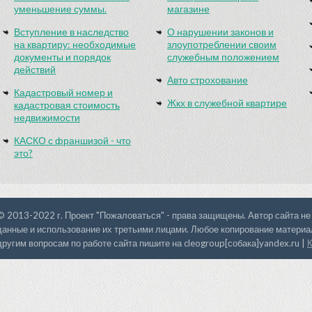
уменьшение суммы.
магазине
Вступление в наследство
О нарушении законов и
на квартиру: необходимые
злоупотреблении своим
документы и порядок
служебным положением
действий
Авто строхование
Кадастровый номер и
Жкх в служебной квартире
кадастровая стоимость
недвижимости
КАСКО с франшизой - что
это?
© 2013-2022 г. Проект "Пожаловаться" - права защищены. Автор сайта не
данные и использование их третьими лицами. Любое копирование материал
другим вопросам по работе сайта пишите на cleogroup[собака]yandex.ru |
К