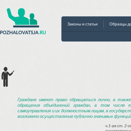
Законы и статьи
Образцы д
Граждане имеют право обращаться лично, а также
обращения объединений граждан, в том числе ю
самоуправления и их должностным лицам, в государст
возложено осуществление публично значимых функций
ч.1-ая ст. 2
рассмотрени