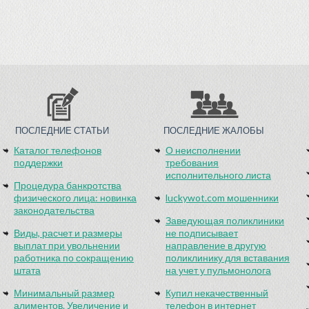
ПОСЛЕДНИЕ СТАТЬИ
ПОСЛЕДНИЕ ЖАЛОБЫ
Каталог телефонов
О неисполнении
поддержки
требования
исполнительного листа
Процедура банкротства
физического лица: новинка
luckywot.com мошенники
законодательства
Заведующая поликлиники
Виды, расчет и размеры
не подписывает
выплат при увольнении
направление в другую
работника по сокращению
поликлинику для вставания
штата
на учет у пульмонолога
Минимальный размер
Купил некачественный
алиментов. Увеличение и
телефон в интернет