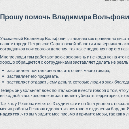
Прошу помочь Владимира Вольфович
Уважаемый Владимир Вольфович, я незнаю как правильно писать
нашем городе Петровске Саратовской области и наверняка знак
сотрудников почтового отделения, так как с недавних пор его на
Многие люди там работают всю свою жизнь и не когда не на что н
хорошо обращается с сотрудниками заставляет делать не реаль
заставляет почтальонов носить очень много товара,
заставляет его продавать,
заставляет отдавать ему деньги, которые люди в знак благо
Теперь он увольняет всех почтальонов вмести говоря о том, что у
выходной в воскресенье он заставляет убирать территорию, то е
Так как у Резцова имеется 3 судимости и он был уволен с несколь
месяц работы Резцова сделает из почтового отделения бардак. 
надеятся
, что вы увидите мое письмо и примите меры, так как я