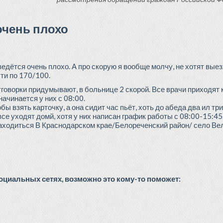
очень плохо
едётся очень плохо. А про скорую я вообще молчу, не хотят выез
чти по 170/100.
отговорки придумывают, в больнице 2 скорой. Все врачи приходят к
начинается у них с 08:00.
ы взять карточку, а она сидит час пьёт, хоть до абеда два ил т
 все уходят домй, хотя у них написан график работы с 08:00-15:45
находиться В Краснодарском крае/Белореченский район/ село Ве
циальных сетях, возможно это кому-то поможет: