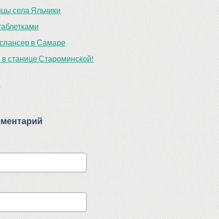
ицы села Яльчики
таблетками
спансер в Самаре
 в станице Староминской!
)
мментарий