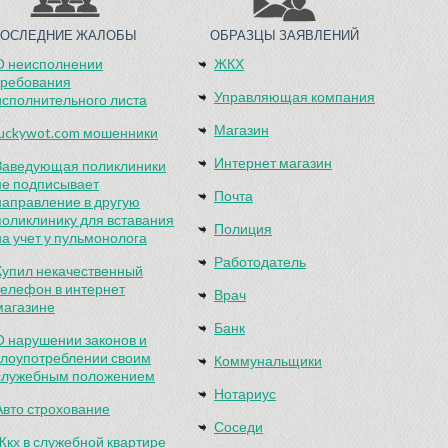
ПОСЛЕДНИЕ ЖАЛОБЫ
ОБРАЗЦЫ ЗАЯВЛЕНИЙ
О неисполнении
ЖКХ
требования
Управляющая компания
исполнительного листа
Магазин
luckywot.com мошенники
Интернет магазин
Заведующая поликлиники
не подписывает
Почта
направление в другую
поликлинику для вставания
Полиция
на учет у пульмонолога
Работодатель
Купил некачественный
телефон в интернет
Врач
магазине
Банк
О нарушении законов и
злоупотреблении своим
Коммунальщики
служебным положением
Нотариус
Авто строхование
Соседи
Жкх в служебной квартире