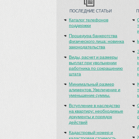
ПОСЛЕДНИЕ СТАТЬИ
Каталог телефонов
поддержки
Процедура банкротства
физического лица: новинка
законодательства
Виды, расчет и размеры
выплат при увольнении
работника по сокращению
штата
Минимальный размер
алиментов. Увеличение и
уменьшение суммы.
Вступление в наследство
на квартиру: необходимые
документы и порядок
действий
Кадастровый номер и
кадастровая стоимость