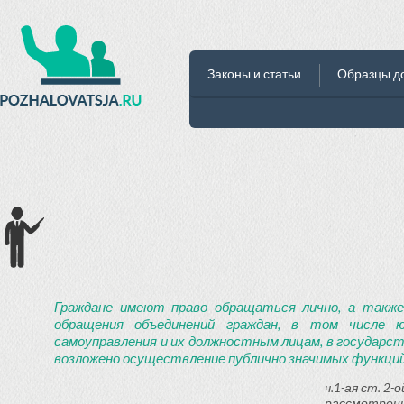
Законы и статьи
Образцы д
Граждане имеют право обращаться лично, а также
обращения объединений граждан, в том числе ю
самоуправления и их должностным лицам, в государст
возложено осуществление публично значимых функций
ч.1-ая ст. 2
рассмотрени