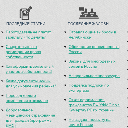
ПОСЛЕДНИЕ СТАТЬИ
ПОСЛЕДНИЕ ЖАЛОБЫ
Работодатель не платит
Отравляющие выбросы в
зарплату, что делать?
Челябинске
Свидетельство о
Обнищание пенсионеров в
регистрации права
России
собственности
Законы для многодетных
Как оформить земельный
семей в России
участок в собственность?
Не правильное правосудие
Какие документы нужны
Подделка подписи по
для усыновления ребенка?
экспертизе
Перевод жилого
Отказ оформления
помещения в нежилое
гражданства РФ УФМС по г.
Добровольное
Кумертау РБ гр. Украины
медицинское страхование
Не выдают посылку на
для граждан (программы
почте России
ДМС)