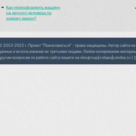
Как переоформить машину
на другого человека по
новому закону?
© 2013-2022 г. Проект "Пожаловаться" - права защищены. Автор сайта не
данные и использование их третьими лицами. Любое копирование материал
другим вопросам по работе сайта пишите на cleogroup[собака]yandex.ru |
К