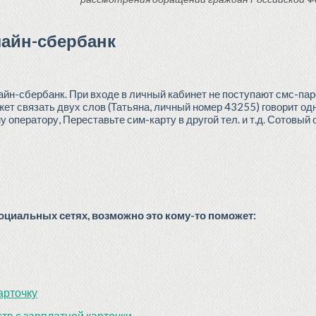
айн-сбербанк
н-сбербанк. При входе в личный кабинет не поступают смс-паро
жет связать двух слов (Татьяна, личный номер 43255) говорит од
 оператору, Переставьте сим-карту в другой тел. и т.д. Сотовый о
циальных сетях, возможно это кому-то поможет:
арточку
в с зарплатной карточки