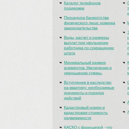
Каталог телефонов
поддержки
Процедура банкротства
физического лица: новинка
законодательства
Виды, расчет и размеры
выплат при увольнении
работника по сокращению
штата
Минимальный размер
алиментов. Увеличение и
уменьшение суммы.
Вступление в наследство
на квартиру: необходимые
документы и порядок
действий
Кадастровый номер и
кадастровая стоимость
недвижимости
КАСКО с франшизой - что