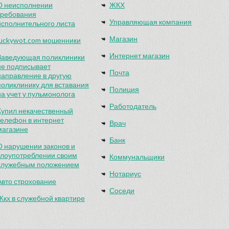
О неисполнении
ЖКХ
требования
Управляющая компания
исполнительного листа
Магазин
luckywot.com мошенники
Интернет магазин
Заведующая поликлиники
не подписывает
Почта
направление в другую
поликлинику для вставания
Полиция
на учет у пульмонолога
Работодатель
Купил некачественный
телефон в интернет
Врач
магазине
Банк
О нарушении законов и
злоупотреблении своим
Коммунальщики
служебным положением
Нотариус
Авто строхование
Соседи
Жкх в служебной квартире