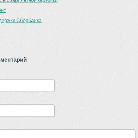
ент
ддержки Сбербанка
)
мментарий